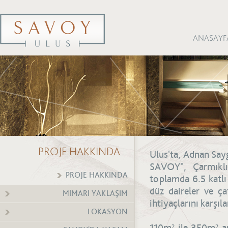
ANASAYF
PROJE HAKKINDA
Ulus'ta, Adnan Say
SAVOY", Çarmıklı 
PROJE HAKKINDA
toplamda 6.5 katlı
düz daireler ve ça
MİMARİ YAKLAŞIM
ihtiyaçlarını karşıl
LOKASYON